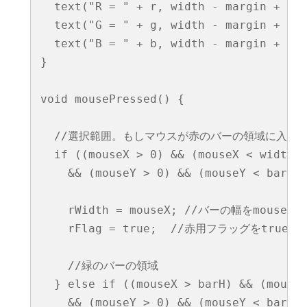
  text("R = " + r, width - margin + 3, 
  text("G = " + g, width - margin + 3, 
  text("B = " + b, width - margin + 3, 
}

void mousePressed() {

  //選択範囲。もしマウスが赤のバーの領域に入った
  if ((mouseX > 0) && (mouseX < width -
    && (mouseY > 0) && (mouseY < barH))
    rWidth = mouseX; //バーの幅をmouseXに
    rFlag = true;  //赤用フラッグをtrue 

    //緑のバーの領域

  } else if ((mouseX > barH) && (mouseX
    && (mouseY > 0) && (mouseY < barH*2