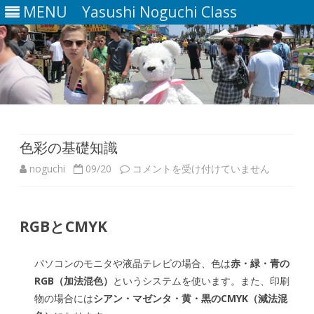
MENU
Yasushi Noguchi Class
Skip
to
content
色彩の基礎知識
色
noguchi
09/20
コメントを受け付けていません
彩
の
RGBとCMYK
基
パソコンのモニタや液晶テレビの場合、色は
赤・緑・青の
礎
RGB（加法混色）
というシステムを使います。また、印刷
知
物の場合には
シアン・マゼンタ・黄・黒のCMYK（減法混