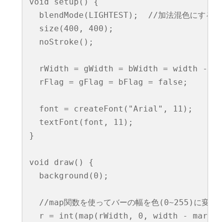
void setup() {

  blendMode(LIGHTEST);  //加法混色に
  size(400, 400);

  noStroke();

  rWidth = gWidth = bWidth = width - m
  rFlag = gFlag = bFlag = false;

  font = createFont("Arial", 11);

  textFont(font, 11);

}

void draw() {

  background(0);

  //map関数を使ってバーの幅を色(0~255)に変換

  r = int(map(rWidth, 0, width - margin