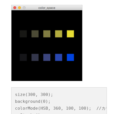
size(300, 300);

background(0);

colorMode(HSB, 360, 100, 100);  //カ