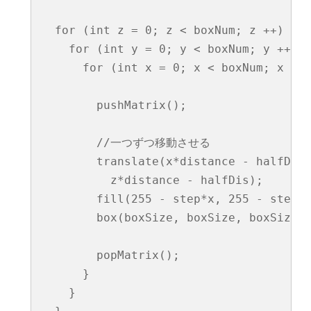
  for (int z = 0; z < boxNum; z ++)
    for (int y = 0; y < boxNum; y +
      for (int x = 0; x < boxNum; x
        pushMatrix();

        //一つずつ移動させる

        translate(x*distance - halfDis,
          z*distance - halfDis);

        fill(255 - step*x, 255 - step
        box(boxSize, boxSize, boxSize
        popMatrix();

      }

    }
