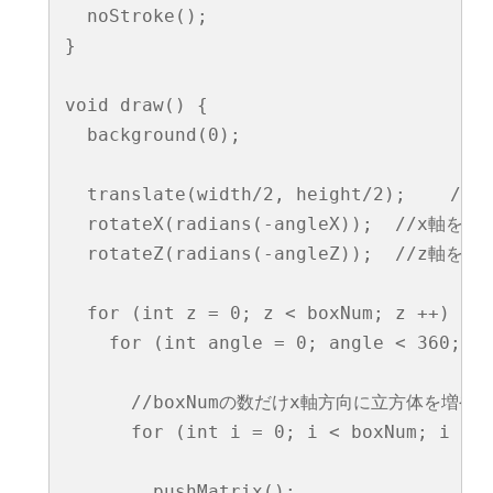
  noStroke();

}

void draw() {

  background(0);

  translate(width/2, height/2);    
  rotateX(radians(-angleX));  //x軸を中
  rotateZ(radians(-angleZ));  //z軸を中
  for (int z = 0; z < boxNum; z ++) 
    for (int angle = 0; angle < 360; 
      //boxNumの数だけx軸方向に立方体を増やす
      for (int i = 0; i < boxNum; i ++)
        pushMatrix();
