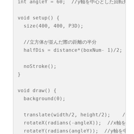
int angleY = 60;  //y軸を中心とした回転角度

void setup() {

  size(400, 400, P3D);

  //立方体が並んだ際の距離の半分

  halfDis = distance*(boxNum- 1)/2;

  noStroke();

}

void draw() {

  background(0);

  translate(width/2, height/2);    
  rotateX(radians(-angleX));  //x軸を中
  rotateY(radians(angleY));  //y軸を中心