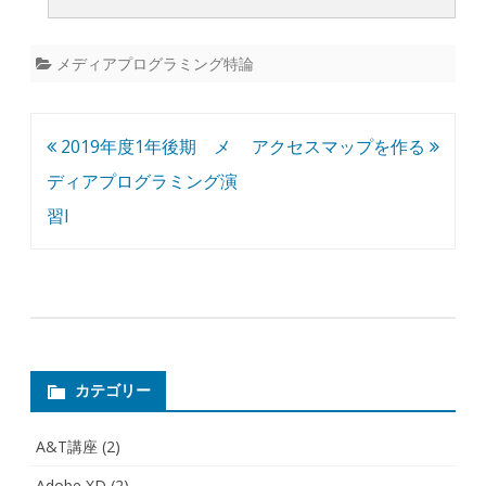
メディアプログラミング特論
投
2019年度1年後期 メ
アクセスマップを作る
稿
ディアプログラミング演
ナ
習I
ビ
ゲ
ー
シ
ョ
カテゴリー
ン
A&T講座
(2)
Adobe XD
(2)