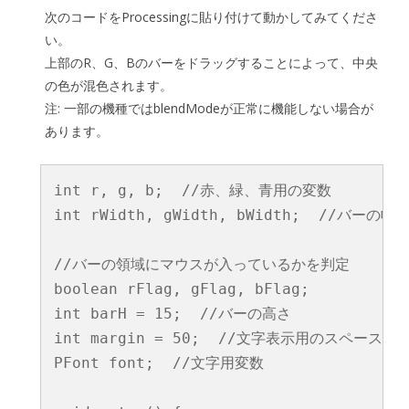
次のコードをProcessingに貼り付けて動かしてみてくださ
い。
上部のR、G、Bのバーをドラッグすることによって、中央
の色が混色されます。
注: 一部の機種ではblendModeが正常に機能しない場合が
あります。
int r, g, b;  //赤、緑、青用の変数

int rWidth, gWidth, bWidth;  //バーの幅

//バーの領域にマウスが入っているかを判定

boolean rFlag, gFlag, bFlag;

int barH = 15;  //バーの高さ

int margin = 50;  //文字表示用のスペース

PFont font;  //文字用変数
