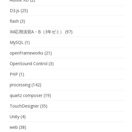
D3.js
(25)
flash
(3)
IM応用演習A・B（3年ゼミ）
(97)
MySQL
(1)
openFrameworks
(21)
OpenSound Control
(3)
PHP
(1)
processing
(142)
quartz composer
(19)
TouchDesigner
(35)
Unity
(4)
web
(38)