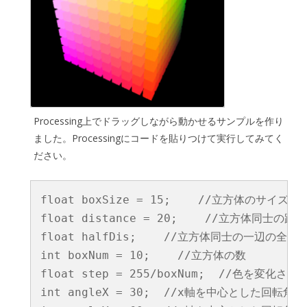
Processing上でドラッグしながら動かせるサンプルを作り
ました。Processingにコードを貼りつけて実行してみてく
ださい。
float boxSize = 15;    //立方体のサイズ

float distance = 20;    //立方体同士の距離

float halfDis;    //立方体同士の一辺の全体
int boxNum = 10;    //立方体の数

float step = 255/boxNum;  //色を変化させ
int angleX = 30;  //x軸を中心とした回転角