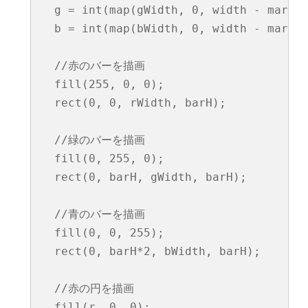
  g = int(map(gWidth, 0, width - margin
  b = int(map(bWidth, 0, width - margin
  //赤のバーを描画

  fill(255, 0, 0);

  rect(0, 0, rWidth, barH);

  //緑のバーを描画

  fill(0, 255, 0);

  rect(0, barH, gWidth, barH);

  //青のバーを描画

  fill(0, 0, 255);

  rect(0, barH*2, bWidth, barH);

  //赤の円を描画

  fill(r, 0, 0);
