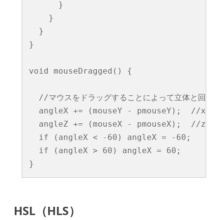
      }

    }

  }

}

void mouseDragged() {

  //マウスをドラッグすることによって立体と回転

  angleX += (mouseY - pmouseY);  //
  angleZ += (mouseX - pmouseX);  //
  if (angleX < -60) angleX = -60;

  if (angleX > 60) angleX = 60;

HSL（HLS）