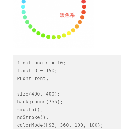
float angle = 10;

float R = 150;

PFont font;

size(400, 400);

background(255);

smooth();

noStroke();

colorMode(HSB, 360, 100, 100);
