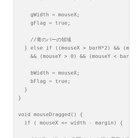
    gWidth = mouseX; 

    gFlag = true; 

    //青のバーの領域

  } else if ((mouseX > barH*2) && (mous
    && (mouseY > 0) && (mouseY < barH*3
    bWidth = mouseX; 

    bFlag = true;

  }

}

void mouseDragged() {

  if ( mouseX <= width - margin) {
