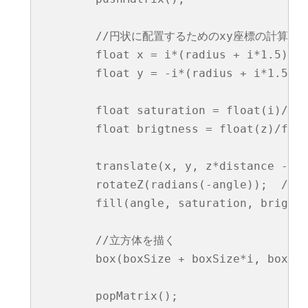
        //円状に配置するためのxy座標の計算

        float x = i*(radius + i*1.5)*co
        float y = -i*(radius + i*1.5)*s
        float saturation = float(i)/f
        float brigtness = float(z)/fl
        translate(x, y, z*distance -
        rotateZ(radians(-angle));  //
        fill(angle, saturation, brigt
        //立方体を描く

        box(boxSize + boxSize*i, boxSiz
        popMatrix();
