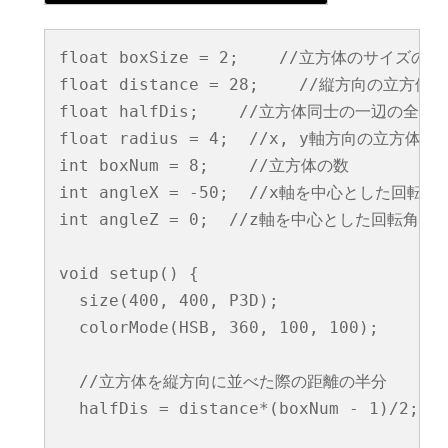
float boxSize = 2;    //立方体のサイズの初
float distance = 28;    //縦方向の立方体
float halfDis;    //立方体同士の一辺の全体
float radius = 4;  //x, y軸方向の立方体
int boxNum = 8;    //立方体の数

int angleX = -50;  //x軸を中心とした回転角
int angleZ = 0;  //z軸を中心とした回転角度
void setup() {

  size(400, 400, P3D);

  colorMode(HSB, 360, 100, 100);

  //立方体を縦方向に並べた際の距離の半分

  halfDis = distance*(boxNum - 1)/2;
