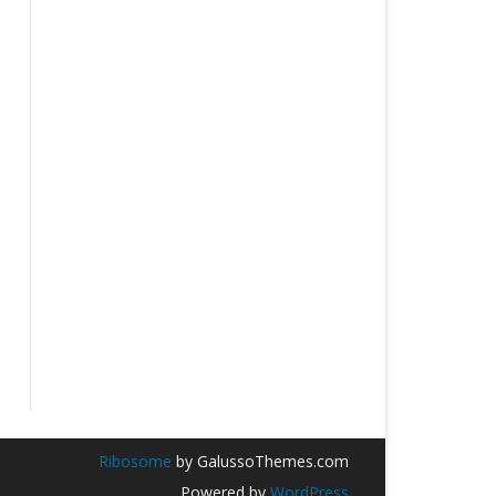
Ribosome
by GalussoThemes.com
Powered by
WordPress