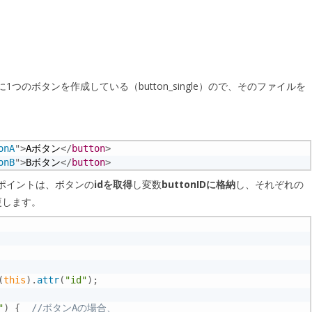
のボタンを作成している（button_single）ので、そのファイルを
onA
"
>
Aボタン
</
button
>
onB
"
>
Bボタン
</
button
>
ポイントは、ボタンの
idを取得
し変数
buttonIDに格納
し、それぞれの
更します。
(
this
)
.
attr
(
"id"
)
;
"
)
{
//ボタンAの場合、