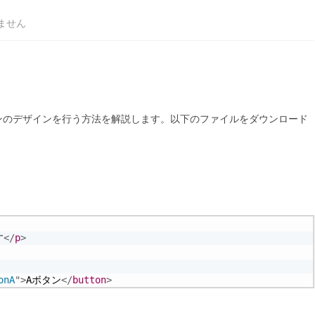
ません
タンのデザインを行う方法を解説します。以下のファイルをダウンロード
す
</
p
>
onA
"
>
Aボタン
</
button
>