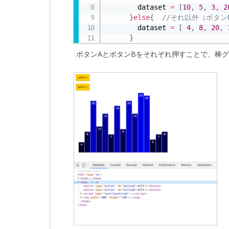
        dataset 
=
[
10
,
5
,
3
,
2
}
else
{
//それ以外（ボタン
        dataset 
=
[
4
,
8
,
20
,
}
ボタンAとボタンBをそれぞれ押すことで、棒