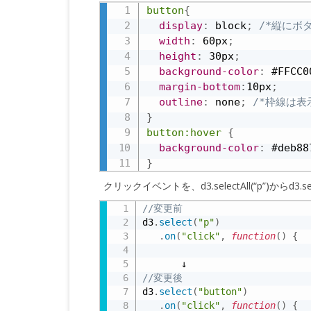
button
{
display
:
 block
;
/*縦にボ
width
:
 60px
;
height
:
 30px
;
background-color
:
 #FFCC0
margin-bottom
:
10px
;
outline
:
 none
;
/*枠線は表
}
button:hover
{
background-color
:
 #deb88
}
クリックイベントを、d3.selectAll(“p”)からd3.se
//変更前
d3
.
select
(
"p"
)
.
on
(
"click"
,
function
(
)
{
//変更後
d3
.
select
(
"button"
)
.
on
(
"click"
,
function
(
)
{