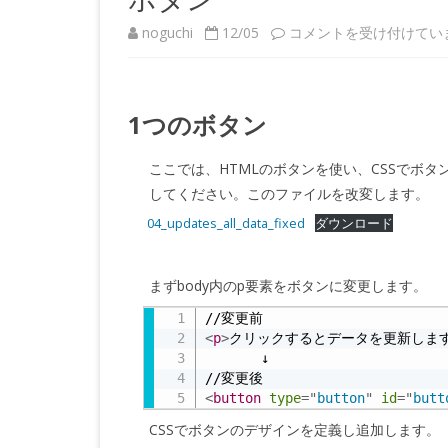
ボ
noguchi
12/05
コメントを受け付けてい
タ
ン
1つのボタン
は
ここでは、HTMLのボタンを使い、CSSでボ
してください。このファイルを改変します。
04_updates_all_data_fixed
ダウンロード
まずbody内のp要素をボタンに変更します。
<
p
>
クリックするとデータを更新しま
　　　　↓

<
button
type
=
"
button
"
id
=
"
butt
CSSでボタンのデザインを定義し追加します。