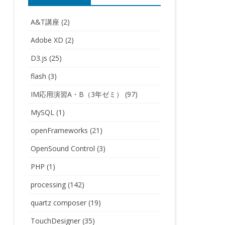
A&T講座
(2)
Adobe XD
(2)
D3.js
(25)
flash
(3)
IM応用演習A・B（3年ゼミ）
(97)
MySQL
(1)
openFrameworks
(21)
OpenSound Control
(3)
PHP
(1)
processing
(142)
quartz composer
(19)
TouchDesigner
(35)