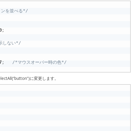
タンを並べる*/
0
;
示しない*/
7
;
/*マウスオーバー時の色*/
lectAll(“button”)に変更します。