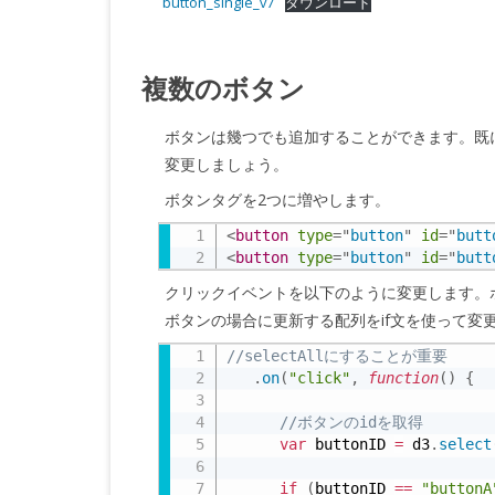
button_single_v7
ダウンロード
複数のボタン
ボタンは幾つでも追加することができます。既に1つ
変更しましょう。
ボタンタグを2つに増やします。
<
button
type
=
"
button
"
id
=
"
butt
<
button
type
=
"
button
"
id
=
"
butt
クリックイベントを以下のように変更します。
ボタンの場合に更新する配列をif文を使って変
//selectAllにすることが重要
.
on
(
"click"
,
function
(
)
{
//ボタンのidを取得
var
 buttonID 
=
 d3
.
select
if
(
buttonID 
==
"buttonA