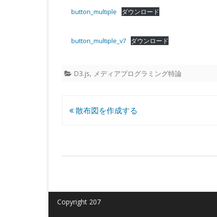
button_multiple
ダウンロード
button_multiple_v7
ダウンロード
D3.js
,
メディアプログラミング特論
投
散布図を作成する
稿
ナ
ビ
ゲ
ー
Copyright 207
シ