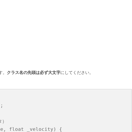
す。
クラス名の先頭は必ず大文字
にしてください。
;

） 

e, float _velocity) {
