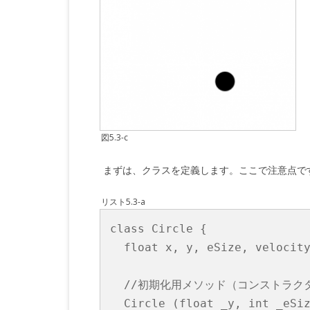
図5.3-c
まずは、クラスを定義します。ここで注意点で
リスト5.3-a
class Circle {

  float x, y, eSize, velocity
  //初期化用メソッド（コンストラクタ
  Circle (float _y, int _eSiz