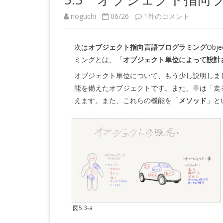
5.3
noguchi
06/26
1件のコメント
オ
次は
オブジェクト指向言語プログラミング
Obj
ブ
ミングとは、「
オブジェクト単位によって設計
ジ
オブジェクト単位について、もう少し説明しま
ェ
能を備えたオブジェクトです。また、車は「走
えます。また、これらの機能を「
メソッド
」と
ク
ト
指
向
プ
ロ
グ
図5.3-a