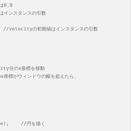
0.0

期値はインスタンスの引数

     //velocityの初期値はインスタンスの引数

locity分のx座標を移動

 //円のx座標がウィンドウの幅を超えたら、

ize);    //円を描く
