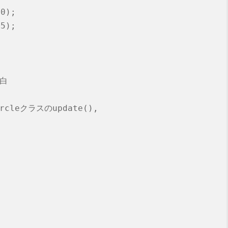
0);

5);

白

leクラスのupdate(), 
