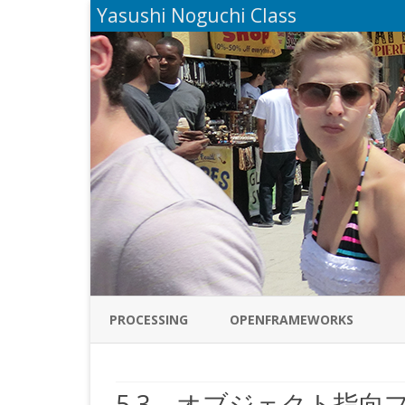
Yasushi Noguchi Class
PROCESSING
OPENFRAMEWORKS
5.3 オブジェクト指向