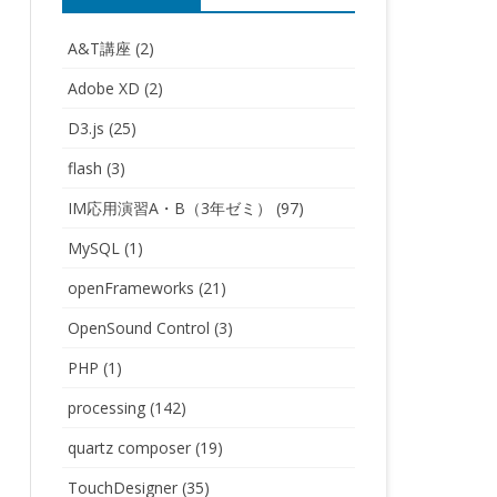
A&T講座
(2)
Adobe XD
(2)
D3.js
(25)
flash
(3)
IM応用演習A・B（3年ゼミ）
(97)
MySQL
(1)
openFrameworks
(21)
OpenSound Control
(3)
PHP
(1)
processing
(142)
quartz composer
(19)
TouchDesigner
(35)