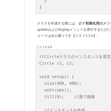
  }

クラスを作成する際には、必ず
初期化用のメソ
updateおよびdisplayメソッドを実行するた
コードは次の通りです【リスト5.3-b】。
リスト5.3-b
//Circleクラスのインスタンスを宣言

Circle c1, c2;

void setup() {

  size(400, 400);

  noStroke();

  fill(0);    //黒で描画

  //インスタンスを作成
