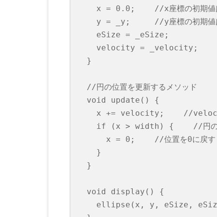
    x = 0.0;    //x座標の初期値は
    y = _y;     //y座標の初
    eSize = _eSize;

    velocity = _velocity;
  }

  //円の位置を更新するメソッド

  void update() {

    x += velocity;    //ve
    if (x > width) {   
      x = 0;    //位置を0に戻す

    }

  }

  void display() {

    ellipse(x, y, eSize, eS