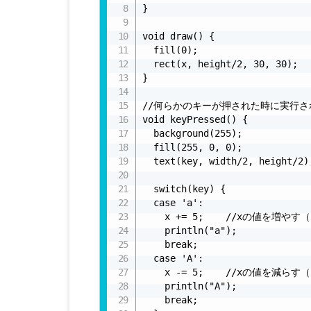
}

void draw() {

  fill(0);

  rect(x, height/2, 30, 30);

}

//何らかのキーが押された時に実行され
void keyPressed() {

  background(255);

  fill(255, 0, 0);

  text(key, width/2, height
  switch(key) {

  case 'a':

    x += 5;    //xの値を増や
    println("a");

    break;

  case 'A':

    x -= 5;    //xの値を減ら
    println("A");

    break;
