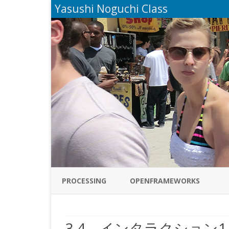
Yasushi Noguchi Class
PROCESSING
OPENFRAMEWORKS
3.4 インタラクション1