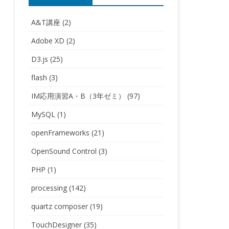
A&T講座
(2)
Adobe XD
(2)
D3.js
(25)
flash
(3)
IM応用演習A・B（3年ゼミ）
(97)
MySQL
(1)
openFrameworks
(21)
OpenSound Control
(3)
PHP
(1)
processing
(142)
quartz composer
(19)
TouchDesigner
(35)