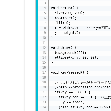
void setup() {

  size(200, 200);

  noStroke();

  fill(0);

  x = width/2;    //xとyは画面
  y = height/2;

}

void draw() {

  background(255);

  ellipse(x, y, 20, 20);

}

void keyPressed() {

  //もし押されたキーがキーコード
  //http://processing.org/re
  if(key == CODED) {

    if(keyCode == UP) {  //上
      y -= space;

    }else if (keyCode == DOW