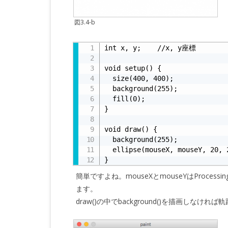
図3.4-b
リスト3.4-c
int x, y;    //x, y座標

void setup() {

  size(400, 400);

  background(255);

  fill(0);

}

void draw() {

  background(255);

  ellipse(mouseX, mouseY, 20, 2
}
簡単ですよね。mouseXとmouseYはProce
ます。
draw()の中でbackground()を描画し