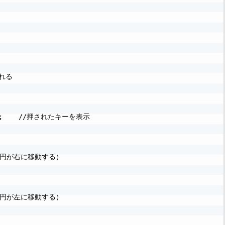
る

/2);    //押されたキーを表示

す（円が右に移動する）

す（円が左に移動する）
