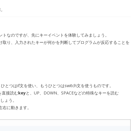
ん
ントなのですが、先にキーイベントを体験してみましょう。
け取り、入力されたキーが何かを判断してプログラムが反応することを
とつはif文を使い、もうひとつはswitch文を使うものです。
どを直接読む
key
と、UP、DOWN、SPACEなどの特殊なキーを読む
ましょう。
左右に動きます。