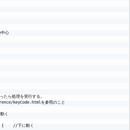
の中心

だったら処理を実行する。

ference/keyCode.htmlを参照のこと

に動く

N) {    //下に動く
