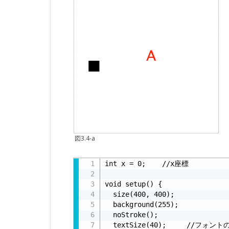
図3.4-a
リスト3.4-b
int x = 0;    //x座標

void setup() {

  size(400, 400);

  background(255);

  noStroke();

  textSize(40);     //フォン