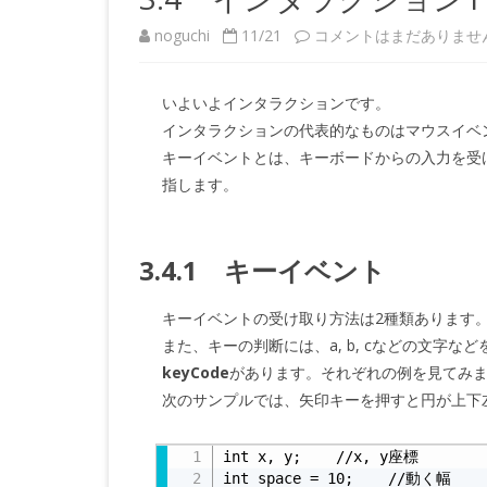
3.4
noguchi
11/21
コメントはまだありませ
イ
いよいよインタラクションです。
ン
インタラクションの代表的なものはマウスイベ
タ
キーイベントとは、キーボードからの入力を受
指します。
ラ
ク
3.4.1 キーイベント
シ
ョ
キーイベントの受け取り方法は2種類あります。ひ
ン
また、キーの判断には、a, b, cなどの文字な
keyCode
があります。それぞれの例を見てみ
1
次のサンプルでは、矢印キーを押すと円が上下
へ
リスト3.4-a
の
int x, y;    //x, y座標

int space = 10;    //動く幅
