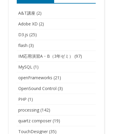
A&T講座
(2)
Adobe XD
(2)
D3.js
(25)
flash
(3)
IM応用演習A・B（3年ゼミ）
(97)
MySQL
(1)
openFrameworks
(21)
OpenSound Control
(3)
PHP
(1)
processing
(142)
quartz composer
(19)
TouchDesigner
(35)