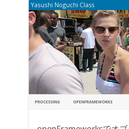
Yasushi Noguchi Class
PROCESSING
OPENFRAMEWORKS
openFrameworks