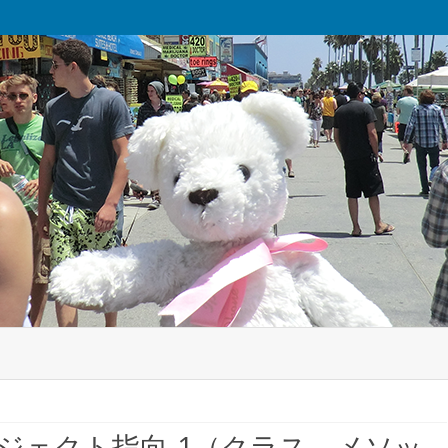
Skip
to
content
でオブジェクト指向-1（クラス、メソッ