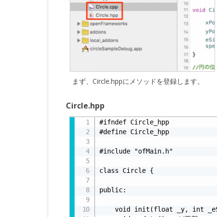
まず、Circle.hppにメソッドを登録します。
Circle.hpp
#ifndef Circle_hpp

#define Circle_hpp

#include "ofMain.h"

class Circle {

public:

    void init(float _y, int 