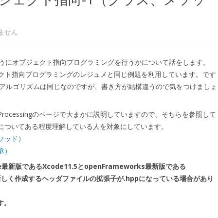
ません
でどのようにオブジェクト指向プログラミングを行うかについて話をします。
ブジェクト指向プログラミングのレジュメと同じ例題を利用しています。です
ksは基本的なアルゴリズムは同じなのですが、書き方が結構違うので気をつけましょ
ocessingのページで大まかに説明していますので、そちらを参照して
についてある程度理解している人を対象にしています。
メソッド）
継承）
最新版であるXcode11.5とopenFrameworks最新版である
ています。新しく作成するヘッダファイルの拡張子が.hppになっている場合があり
す。