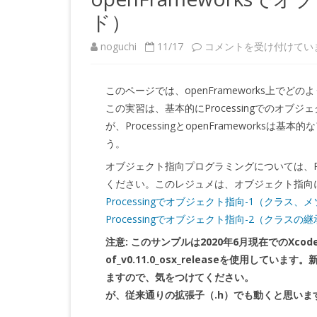
ド）
openFrameworks
noguchi
11/17
コメントを受け付けてい
で
このページでは、openFrameworks上
オ
この実習は、基本的にProcessingでのオ
ブ
が、ProcessingとopenFramewor
う。
ジ
オブジェクト指向プログラミングについては、Pr
ェ
ください。このレジュメは、オブジェクト指向
ク
Processingでオブジェクト指向-1（クラス、
Processingでオブジェクト指向-2（クラスの
ト
注意: このサンプルは2020年6月現在でのXcode
指
of_v0.11.0_osx_releaseを使用し
向-1（ク
ますので、気をつけてください。
ラ
が、従来通りの拡張子（.h）でも動くと思いま