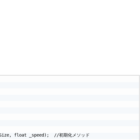
_eSize, float _speed);  //初期化メソッド
