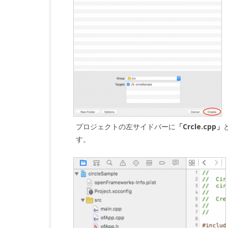
プロジェクトの左サイドバーに
「Crcle.cpp」
す。