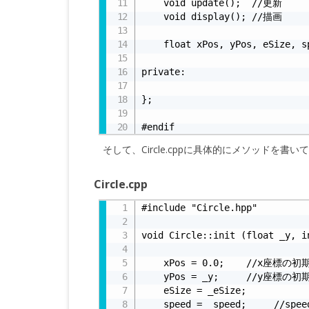
    void update();  //更新

    void display(); //描画

    float xPos, yPos, eSize, sp
private:

};

#endif
そして、Circle.cppに具体的にメソッドを書
Circle.cpp
#include "Circle.hpp"

void Circle::init (float _y, i
    xPos = 0.0;    //x座標の初
    yPos = _y;     //y
    eSize = _eSize;

    speed = _speed;     