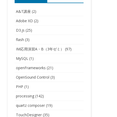
A&T講座
(2)
Adobe XD
(2)
D3.js
(25)
flash
(3)
IM応用演習A・B（3年ゼミ）
(97)
MySQL
(1)
openFrameworks
(21)
OpenSound Control
(3)
PHP
(1)
processing
(142)
quartz composer
(19)
TouchDesigner
(35)