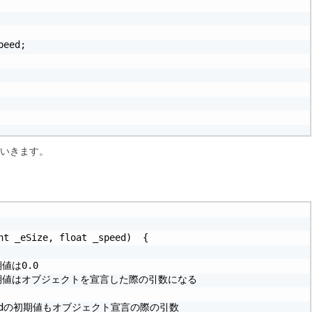
eed;

いていきます。
nt _eSize, float _speed)  {

期値は0.0

座標の初期値はオブジェクトを宣言した際の引数になる

//speedの初期値もオブジェクト宣言の際の引数
