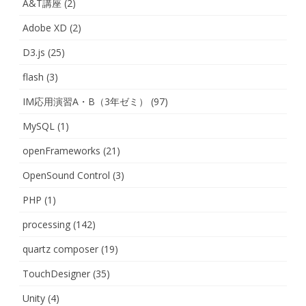
A&T講座
(2)
ン
Adobe XD
(2)
D3.js
(25)
flash
(3)
IM応用演習A・B（3年ゼミ）
(97)
MySQL
(1)
openFrameworks
(21)
OpenSound Control
(3)
PHP
(1)
processing
(142)
quartz composer
(19)
TouchDesigner
(35)
Unity
(4)