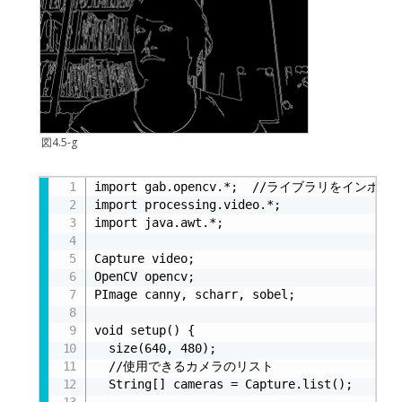
図4.5-g
リスト4.5-c
import gab.opencv.*;  //ライブラリをインポート
import processing.video.*;

import java.awt.*;

Capture video;

OpenCV opencv;

PImage canny, scharr, sobel;

void setup() {

  size(640, 480);

  //使用できるカメラのリスト

  String[] cameras = Capture.list();
