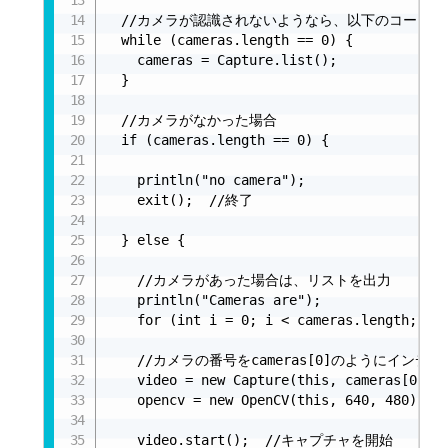
  //カメラが認識されないようなら、以下のコードを追
  while (cameras.length == 0) {

    cameras = Capture.list();

  }

  //カメラがなかった場合

  if (cameras.length == 0) {

    println("no camera");

    exit();  //終了

  } else {

    //カメラがあった場合は、リストを出力

    println("Cameras are");

    for (int i = 0; i < cameras.length; i++
    //カメラの番号をcameras[0]のようにインデ
    video = new Capture(this, cameras[0]);

    opencv = new OpenCV(this, 640, 480);

    video.start();  //キャプチャを開始
