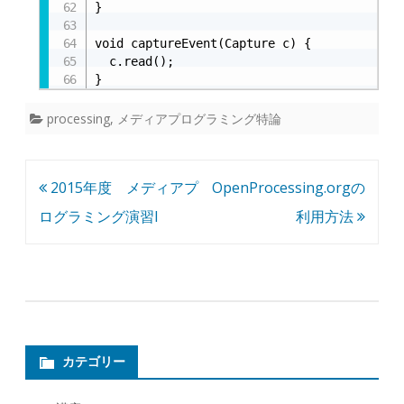
}

void captureEvent(Capture c) {

  c.read();

}
processing
,
メディアプログラミング特論
投
2015年度 メディアプ
OpenProcessing.orgの
稿
ログラミング演習I
利用方法
ナ
ビ
ゲ
ー
シ
カテゴリー
ョ