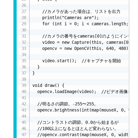
    //カメラがあった場合は、リストを出力

    println("Cameras are");

    for (int i = 0; i < cameras.length; i++
    //カメラの番号をcameras[0]のようにインデ
    video = new Capture(this, cameras[0]);

    opencv = new OpenCV(this, 640, 480);

    video.start();  //キャプチャを開始

  }

}

void draw() {

  opencv.loadImage(video);  //ビデオ画像を
  //明るさの調節。-255〜255。

  opencv.brightness(int(map(mouseX, 0, widt
  //コントラストの調節。0.0から始まるが

  //100以上になるとほとんど変わらない。

  //opencv.contrast(map(mouseX, 0, width, 0