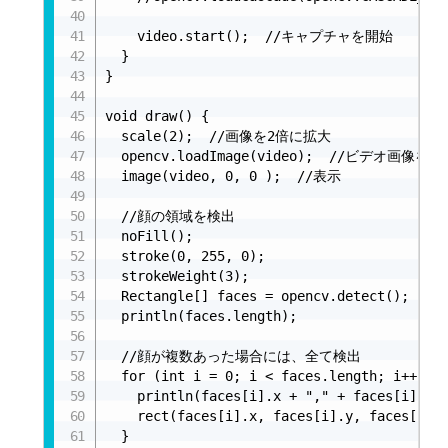
    video.start();  //キャプチャを開始

  }

}

void draw() {

  scale(2);  //画像を2倍に拡大

  opencv.loadImage(video);  //ビデオ画像を
  image(video, 0, 0 );  //表示

  //顔の領域を検出

  noFill();

  stroke(0, 255, 0);

  strokeWeight(3);

  Rectangle[] faces = opencv.detect();

  println(faces.length);

  //顔が複数あった場合には、全て検出

  for (int i = 0; i < faces.length; i++) {

    println(faces[i].x + "," + faces[i].y);
    rect(faces[i].x, faces[i].y, faces[i].w
  }
