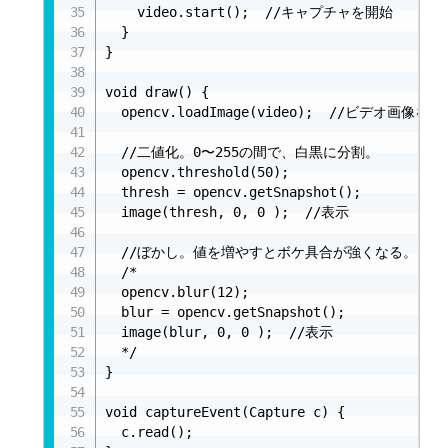
    video.start();  //キャプチャを開始

  }

}

void draw() {

  opencv.loadImage(video);  //ビデオ画像を
  //二値化。0〜255の間で、白黒に分割。

  opencv.threshold(50);

  thresh = opencv.getSnapshot();

  image(thresh, 0, 0 );  //表示

  //ぼかし。値を増やすとボケ具合が強くなる。

  /*

  opencv.blur(12);  

  blur = opencv.getSnapshot();

  image(blur, 0, 0 );  //表示

  */

}

void captureEvent(Capture c) {

  c.read();
