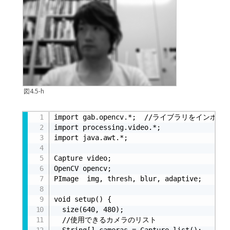
図4.5-h
リスト4.5-d
import gab.opencv.*;  //ライブラリをインポート
import processing.video.*;

import java.awt.*;

Capture video;

OpenCV opencv;

PImage  img, thresh, blur, adaptive;

void setup() {

  size(640, 480);

  //使用できるカメラのリスト

  String[] cameras = Capture.list();
