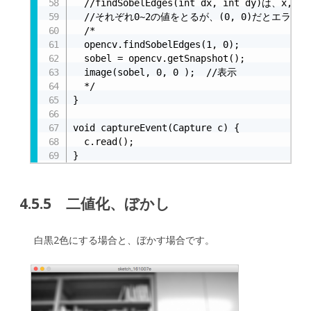
  //findSobelEdges(int dx, int dy)は、x,
  //それぞれ0~2の値をとるが、(0, 0)だとエラーに
  /*

  opencv.findSobelEdges(1, 0);

  sobel = opencv.getSnapshot();

  image(sobel, 0, 0 );  //表示

  */

}

void captureEvent(Capture c) {

  c.read();

}
4.5.5 二値化、ぼかし
白黒2色にする場合と、ぼかす場合です。