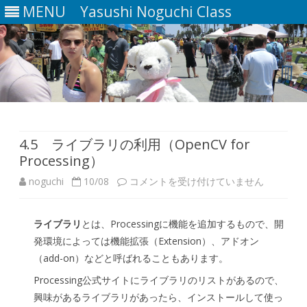
MENU
Yasushi Noguchi Class
Skip
to
content
4.5 ライブラリの利用（OpenCV for
Processing）
4.5
noguchi
10/08
コメントを受け付けていません
ラ
ライブラリ
とは、Processingに機能を追加するもので、開
イ
発環境によっては機能拡張（Extension）、アドオン
ブ
（add-on）などと呼ばれることもあります。
ラ
Processing公式サイトにライブラリのリストがあるので、
興味があるライブラリがあったら、インストールして使っ
リ