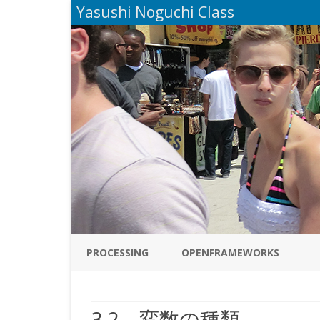
Yasushi Noguchi Class
PROCESSING
OPENFRAMEWORKS
3.2 変数の種類