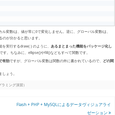
ル変数iは、値が常に0で変化しません。逆に、グローバル変数iは、
ているのが分かると思います。
行するdraw( ) のように、
あるまとまった機能をパッケージ化し
す。ちなみに、ellipse()やfill()などもすべて関数です。
で有効
ですが、グローバル変数は関数の外に書かれているので、
どの関
ましょう。
グラミング演習）
Flash + PHP + MySQLによるデータヴィジュアライ
ゼーション