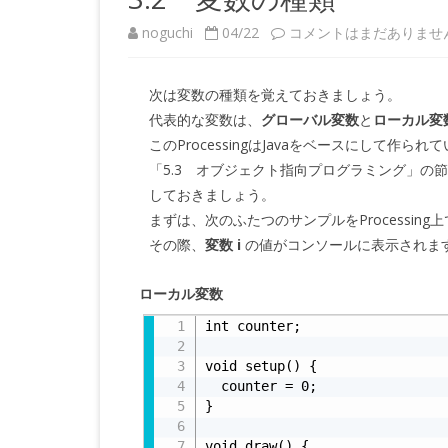
3.2
noguchi
04/22
コメントはまだありませ
変
次は変数の種類を覚えておきましょう。
数
代表的な変数は、
グローバル変数
と
ローカル変
の
このProcessingはJavaをベースにして
「5.3 オブジェクト指向プログラミング」の
種
しておきましょう。
類
まずは、次のふたつのサンプルをProcessin
へ
その際、
変数 i
の値がコンソールに表示されま
の
ローカル変数
int counter;

void setup() {

  counter = 0;

}

void draw() {
