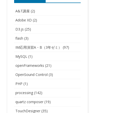
A&T講座
(2)
Adobe XD
(2)
D3.js
(25)
flash
(3)
IM応用演習A・B（3年ゼミ）
(97)
MySQL
(1)
openFrameworks
(21)
OpenSound Control
(3)
PHP
(1)
processing
(142)
quartz composer
(19)
TouchDesigner
(35)