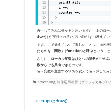
    println(i);

    i ++;

    counter ++;

  }

}
再生してみれば分かると思いますが、上のローカ
draw( ) が実行されるたびに値が1ずつ増え
まずここで覚えておいて欲しいことは、描画機能を実
たものを「関数」(function)と呼ぶ
ということで
さらに、
ローカル変数はひとつの関数の中のみ
数からでも共有できる
のです。
色々変数を宣言する場所を変えて色々試してみ
processing
,
制作応用演習（グラフィカルプロ
投
setup()とdraw()
稿