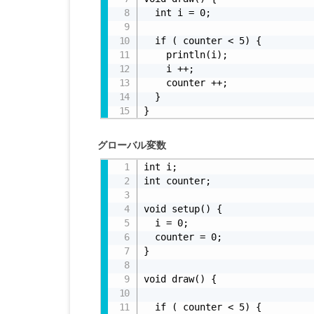
  int i = 0;

  if ( counter < 5) {

    println(i);

    i ++;

    counter ++;

  }

}
グローバル変数
int i;

int counter;

void setup() {

  i = 0;

  counter = 0;

}

void draw() {

  if ( counter < 5) {
