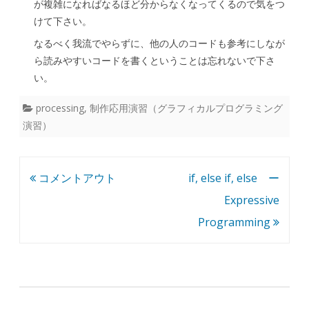
が複雑になればなるほど分からなくなってくるので気をつ
けて下さい。
なるべく我流でやらずに、他の人のコードも参考にしなが
ら読みやすいコードを書くということは忘れないで下さ
い。
processing
,
制作応用演習（グラフィカルプログラミング
演習）
投
コメントアウト
if, else if, else ー
稿
Expressive
ナ
Programming
ビ
ゲ
ー