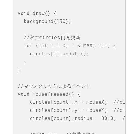
void draw() {

  background(150);

  //常にcircles[]を更新

  for (int i = 0; i < MAX; i++) {

    circles[i].update();

  }

}

//マウスクリックによるイベント

void mousePressed() {

    circles[count].x = mouseX;  //c
    circles[count].y = mouseY;  //c
    circles[count].radius = 30.0;  /