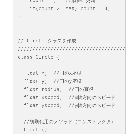
    count ++;   //順番に更新

    if(count >= MAX) count = 0;   

}

// Circle クラスを作成

///////////////////////////////////////
class Circle {

  float x;  //円のx座標

  float y;  //円のy座標

  float radius;  //円の直径

  float xspeed;  //x軸方向のスピード

  float yspeed;  //y軸方向のスピード

  //初期化用のメソッド（コンストラクタ）

  Circle() {
