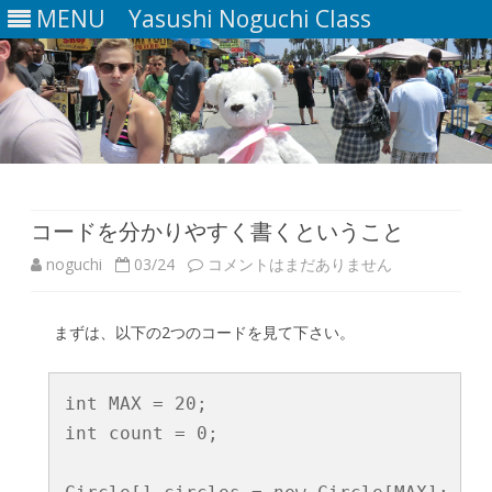
MENU
Yasushi Noguchi Class
Skip
to
content
コードを分かりやすく書くということ
コ
noguchi
03/24
コメントはまだありません
ー
まずは、以下の2つのコードを見て下さい。
ド
を
int MAX = 20;

分
int count = 0;

か