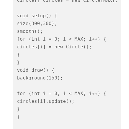
Circle[] circles = new Circle[MAX];  

り
や
void setup() {

す
size(300,300);  

く
smooth();

for (int i = 0; i < MAX; i++) {

書
circles[i] = new Circle();

く
}

と
}

void draw() {

い
background(150);

う
こ
for (int i = 0; i < MAX; i++) {

circles[i].update();

と
}

へ
}

の