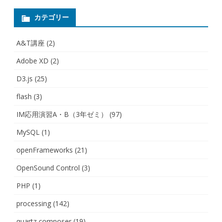
シ
ョ
カテゴリー
ン
A&T講座
(2)
Adobe XD
(2)
D3.js
(25)
flash
(3)
IM応用演習A・B（3年ゼミ）
(97)
MySQL
(1)
openFrameworks
(21)
OpenSound Control
(3)
PHP
(1)
processing
(142)
quartz composer
(19)