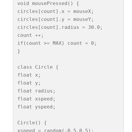
void mousePressed() {

circles[count].x = mouseX;

circles[count].y = mouseY;

circles[count].radius = 30.0;  

count ++;

if(count >= MAX) count = 0;   

}

class Circle {

float x;

float y;

float radius;

float xspeed;

float yspeed; 

Circle() {

xspeed = random(-0.5,0.5);
