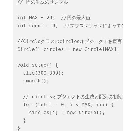
// 円の生成のサンプル

int MAX = 20;  //円の最大値

int count = 0;  //マウスクリックによって生
//Circleクラスのcirclesオブジェクトを宣言

Circle[] circles = new Circle[MAX];  

void setup() {

  size(300,300);  

  smooth();

  // circlesオブジェクトの生成と配列の初期化

  for (int i = 0; i < MAX; i++) {

    circles[i] = new Circle();

  }

}
