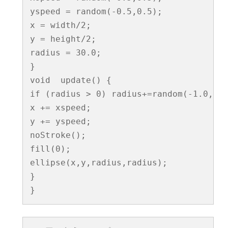
yspeed = random(-0.5,0.5);

x = width/2;

y = height/2;

radius = 30.0;

}

void  update() {

if (radius > 0) radius+=random(-1.0, 1.
x += xspeed;

y += yspeed;

noStroke();

fill(0);

ellipse(x,y,radius,radius);

}

}