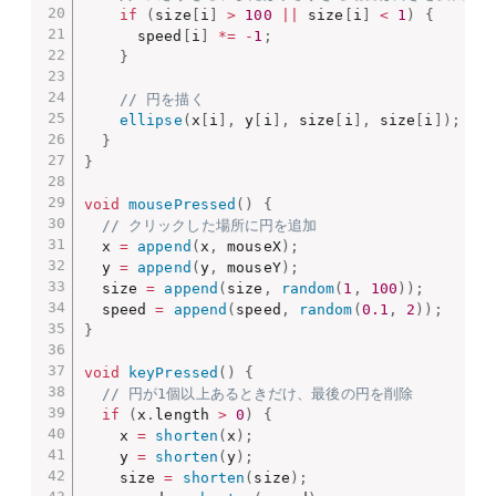
if
(
size
[
i
]
>
100
||
 size
[
i
]
<
1
)
{
      speed
[
i
]
*=
-
1
;
}
// 円を描く
ellipse
(
x
[
i
]
,
 y
[
i
]
,
 size
[
i
]
,
 size
[
i
]
)
;
}
}
void
mousePressed
(
)
{
// クリックした場所に円を追加
  x 
=
append
(
x
,
 mouseX
)
;
  y 
=
append
(
y
,
 mouseY
)
;
  size 
=
append
(
size
,
random
(
1
,
100
)
)
;
  speed 
=
append
(
speed
,
random
(
0.1
,
2
)
)
;
}
void
keyPressed
(
)
{
// 円が1個以上あるときだけ、最後の円を削除
if
(
x
.
length 
>
0
)
{
    x 
=
shorten
(
x
)
;
    y 
=
shorten
(
y
)
;
    size 
=
shorten
(
size
)
;