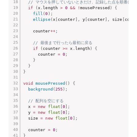
// マウスを押していないときだけ、記録した点を順番に描
if
(
x
.
length 
>
0
&&
!
mousePressed
)
{
fill
(
0
)
;
ellipse
(
x
[
counter
]
,
 y
[
counter
]
,
 size
[
coun
    counter
++
;
// 最後まで行ったら最初に戻る
if
(
counter 
>=
 x
.
length
)
{
      counter 
=
0
;
}
}
}
void
mousePressed
(
)
{
background
(
255
)
;
// 配列を空にする
  x 
=
new
float
[
0
]
;
  y 
=
new
float
[
0
]
;
  size 
=
new
float
[
0
]
;
  counter 
=
0
;
}