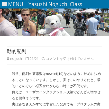
MENU
Yasushi Noguchi Class
Skip
to
content
動的配列
動
noguchi
06/21
コメントを受け付けていません
的
通常、配列の要素数はnew int[10]などのように始めに決め
配
ることになっています。しかし、実はこのやり方だと、最
列
初にどのぐらい必要かわからない時には不便です。
例えば、ユーザのインタラクション次第でどんどん増やせ
は
ると便利そうです。
実はみなさんがすでに学習した配列でも、プログラムの実