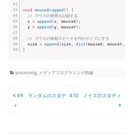
void
mouseDragged
(
)
{
// マウスの座標を記録する
  x 
=
append
(
x
,
 mouseX
)
;
  y 
=
append
(
y
,
 mouseY
)
;
// マウスの移動スピードを円のサイズにする
  size 
=
append
(
size
,
dist
(
mouseX
,
 mouseY
,
 pm
}
processing
,
メディアプログラミング特論
投
4.9 ランダムのスタデ
4.10 ノイズのスタディ
稿
ィ
ナ
ビ
ゲ