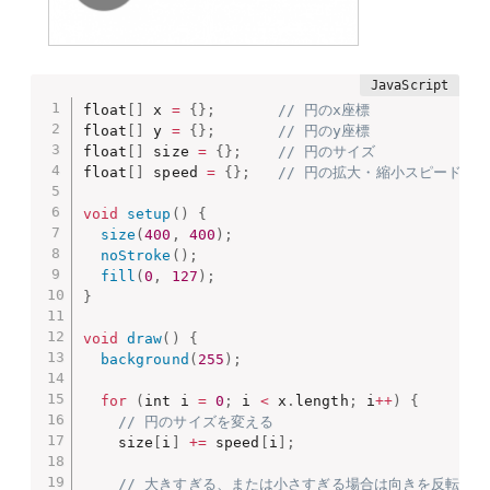
float
[
]
 x 
=
{
}
;
// 円のx座標
float
[
]
 y 
=
{
}
;
// 円のy座標
float
[
]
 size 
=
{
}
;
// 円のサイズ
float
[
]
 speed 
=
{
}
;
// 円の拡大・縮小スピード
void
setup
(
)
{
size
(
400
,
400
)
;
noStroke
(
)
;
fill
(
0
,
127
)
;
}
void
draw
(
)
{
background
(
255
)
;
for
(
int i 
=
0
;
 i 
<
 x
.
length
;
 i
++
)
{
// 円のサイズを変える
    size
[
i
]
+=
 speed
[
i
]
;
// 大きすぎる、または小さすぎる場合は向きを反転