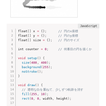
float
[
]
 x 
=
{
}
;
// 円のx座標
float
[
]
 y 
=
{
}
;
// 円のy座標
float
[
]
 size 
=
{
}
;
// 円のサイズ
int counter 
=
0
;
// 何番目の円を描くか
void
setup
(
)
{
size
(
400
,
400
)
;
background
(
255
)
;
noStroke
(
)
;
}
void
draw
(
)
{
// 透明な白を重ねて、少しずつ軌跡を消す
fill
(
255
,
10
)
;
rect
(
0
,
0
,
 width
,
 height
)
;