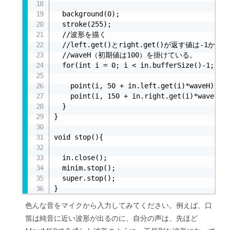
  background(0);

  stroke(255);

  //波形を描く

  //left.get()とright.get()が返す値は-1
  //waveH（初期値は100）を掛けている。

  for(int i = 0; i < in.bufferSize()-1; i++
    point(i, 50 + in.left.get(i)*waveH);	//左の音声の波形を画面上に描く

    point(i, 150 + in.right.get(i)*waveH);	//右　　〃

  }

}

void stop(){

  in.close();

  minim.stop();  

  super.stop();

}
色んな音をマイクから入力してみてください。例えば、口
笛は純音に近い波形が出るのに、自分の声は、先ほど