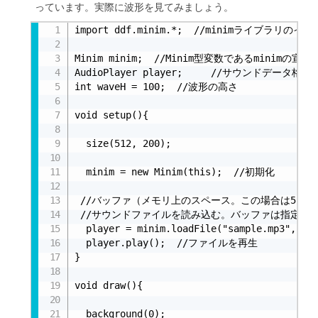
っています。実際に波形を見てみましょう。
import ddf.minim.*;  //minimライブラリのイン
Minim minim;  //Minim型変数であるminimの宣言

AudioPlayer player;		//サウンドデータ格納用の変数

int waveH = 100;  //波形の高さ

void setup(){

  size(512, 200);

  minim = new Minim(this);  //初期化

 //バッファ（メモリ上のスペース。この場合は512要素
 //サウンドファイルを読み込む。バッファは指定しなけ
  player = minim.loadFile("sample.mp3", 512
  player.play();  //ファイルを再生

}

void draw(){

  background(0);
