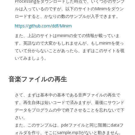
Processingをダウンロードした時点で、いくつかのサンプ
本
ルは入っているのですが、以下のサイトのMinimをダウン
ロードすると、かなりの数のサンプルが入手できます。
（minim
https://github.com/ddf/Minim
ラ
また、上記のサイトはminimの全ての情報が載っていま
イ
す。英語なので大変かもしれませんが、もしminimを使っ
ブ
ていて分からないことがあったら、まずはこのサイトを覗
いてみましょう。
ラ
リ
音楽ファイルの再生
の
使
さて、まずは基本中の基本である音声ファイルの再生で
す。再生自体は短いコードで済みますが、最後にサウンド
用）
データをプログラムの中で終了させることを忘れないで下
へ
さい。
の
また、このサンプルは、pdeファイルと同じ階層にdataフ
ォルダを作り、そこにsample.mp3がないと動きません。