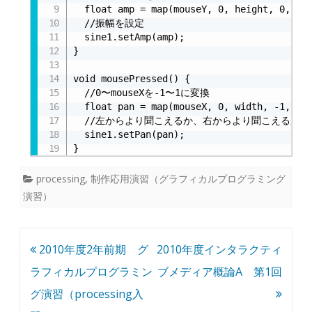
  float amp = map(mouseY, 0, height, 0, 1.0
  //振幅を設定

  sine1.setAmp(amp);

}

void mousePressed() {

  //0〜mouseXを-1〜1に変換

  float pan = map(mouseX, 0, width, -1, 1);
  //左からより聞こえるか、右からより聞こえるかを設
  sine1.setPan(pan);

}
processing
,
制作応用演習（グラフィカルプログラミング
演習）
投
2010年度2年前期 グ
2010年度インタラクティ
稿
ラフィカルプログラミン
ブメディア概論A 第1回
ナ
グ演習（processing入