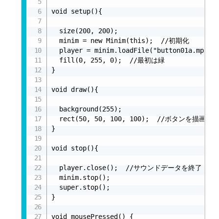
void setup(){

  size(200, 200);

  minim = new Minim(this);  //初期化

  player = minim.loadFile("button01a.mp3
  fill(0, 255, 0);  //最初は緑

}

void draw(){

  background(255);

  rect(50, 50, 100, 100);  //ボタンを描画

}

void stop(){

  player.close();  //サウンドデータを終了

  minim.stop();

  super.stop();

}

void mousePressed() {
