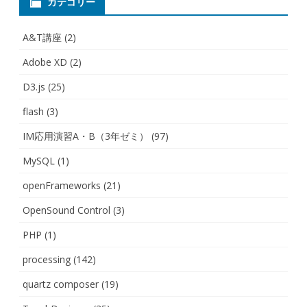
カテゴリー
A&T講座
(2)
Adobe XD
(2)
D3.js
(25)
flash
(3)
IM応用演習A・B（3年ゼミ）
(97)
MySQL
(1)
openFrameworks
(21)
OpenSound Control
(3)
PHP
(1)
processing
(142)
quartz composer
(19)