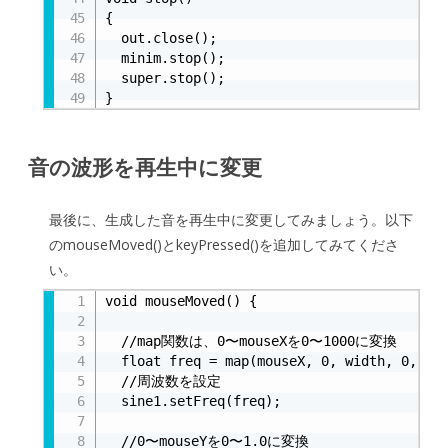
{

  out.close();

  minim.stop();

  super.stop();

}
音の波形を再生中に変更
最後に、生成した音を再生中に変更してみましょう。以下
のmouseMoved()とkeyPressed()を追加してみてくださ
い。
void mouseMoved() {

  //map関数は、0〜mouseXを0〜1000に変換

  float freq = map(mouseX, 0, width, 0, 100
  //周波数を設定

  sine1.setFreq(freq);

  //0〜mouseYを0〜1.0に変換
