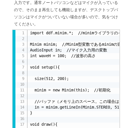
入力です。通常ノートパソコンなどはマイクが入っている
ので、そのまま再生しても機能しますが、デスクトップパ
ソコンはマイクがついていない場合が多いので、気をつけ
てください。
import ddf.minim.*;  //minimライブラリのイン
Minim minim;  //Minim型変数であるminimの宣言

AudioInput in;  //マイク入力用の変数

int waveH = 100;  //波形の高さ

void setup(){

  size(512, 200);

  minim = new Minim(this);  //初期化

  //バッファ（メモリ上のスペース。この場合は512
  in = minim.getLineIn(Minim.STEREO, 512);

}

void draw(){
