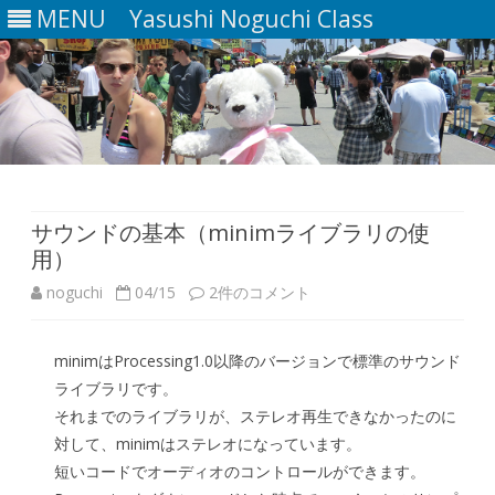
MENU
Yasushi Noguchi Class
Skip
to
content
サウンドの基本（minimライブラリの使
用）
サ
noguchi
04/15
2件のコメント
ウ
minimはProcessing1.0以降のバージョンで標準のサウンド
ン
ライブラリです。
ド
それまでのライブラリが、ステレオ再生できなかったのに
対して、minimはステレオになっています。
の
短いコードでオーディオのコントロールができます。
基