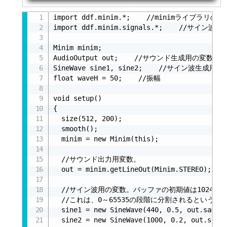
import ddf.minim.*;    //minimライブラリの
import ddf.minim.signals.*;    //サ
Minim minim;

AudioOutput out;    //サウンド生成用の変数

SineWave sine1, sine2;    //サイン波生成用の
float waveH = 50;    //振幅

void setup()

{

  size(512, 200);

  smooth();

  minim = new Minim(this);

  //サウンド出力用変数。

  out = minim.getLineOut(Minim.STEREO);

  //サイン波用の変数。バッファの初期値は1024、サ
  //これは、0～65535の段階に分割されるということ
  sine1 = new SineWave(440, 0.5, out.sample
  sine2 = new SineWave(1000, 0.2, out.sampl