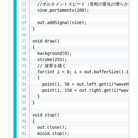
  //ポルタメントスピード（音程の変化の滑らかさ）
  sine.portamento(200);

  out.addSignal(sine);

}

void draw()

{

  background(0);

  stroke(255);

  // 波形を描く

  for(int i = 0; i < out.bufferSize()-1; i+
  {

    point(i, 50 + out.left.get(i)*waveH);	//左の音声の波形を画面上に描く

    point(i, 150 + out.right.get(i)*waveH);	//右　　〃
  }

}

void stop()

{

  out.close();

  minim.stop();
