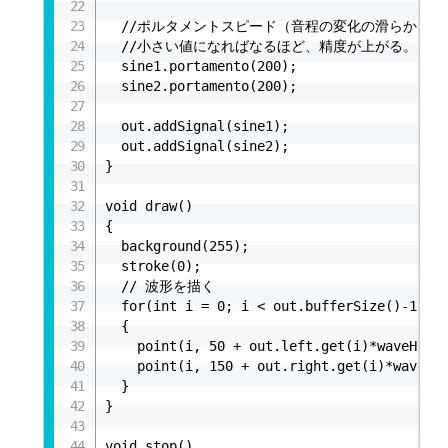
  //ポルタメントスピード（音程の変化の滑らかさ）を
  //小さい値になればなるほど、精度が上がる。

  sine1.portamento(200);

  sine2.portamento(200);

  out.addSignal(sine1);

  out.addSignal(sine2);

}

void draw()

{

  background(255);

  stroke(0);

  // 波形を描く

  for(int i = 0; i < out.bufferSize()-1; i+
  {

    point(i, 50 + out.left.get(i)*waveH);	//左の音声の波形を画面上に描く

    point(i, 150 + out.right.get(i)*waveH);	//右　　〃
  }

}

void stop()
