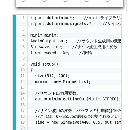
import ddf.minim.*;    //minimライブラリの
import ddf.minim.signals.*;    //サ
Minim minim;

AudioOutput out;    //サウンド生成用の変数

SineWave sine;    //サイン波生成用の変数

float waveH = 50;    //振幅

void setup()

{

  size(512, 200);

  minim = new Minim(this);

  //サウンド出力用変数。

  out = minim.getLineOut(Minim.STEREO);

  //サイン波用の変数。バッファの初期値は1024、周
  //これは、0～65535の段階に分割されるということ
  sine = new SineWave(440, 0.5, out.sampleR