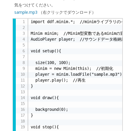
気をつけてください。
sample.mp3
（右クリックでダウンロード）
import ddf.minim.*;  //minimライブラリのイン
Minim minim;  //Minim型変数であるminimの宣言

AudioPlayer player;  //サウンドデータ格納用の
void setup(){

  size(100, 100);

  minim = new Minim(this);  //初期化

  player = minim.loadFile("sample.mp3");
  player.play();  //再生

}

void draw(){

  background(0);

}

void stop(){
