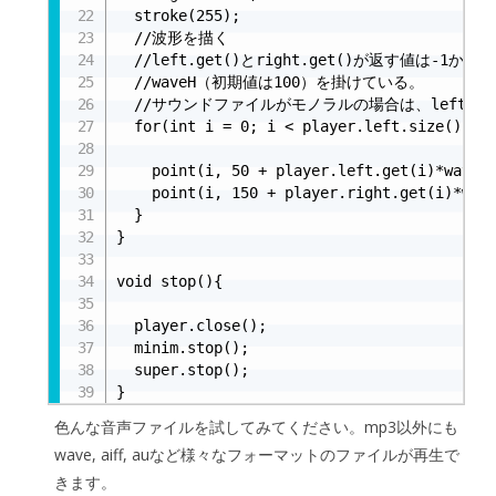
  stroke(255);

  //波形を描く

  //left.get()とright.get()が返す値は-1
  //waveH（初期値は100）を掛けている。

  //サウンドファイルがモノラルの場合は、left.get()
  for(int i = 0; i < player.left.size()-1; 
    point(i, 50 + player.left.get(i)*waveH);	//左の音声の波形を画面上に描
    point(i, 150 + player.right.get(i)*waveH);	//右
  }

}

void stop(){

  player.close();

  minim.stop();

  super.stop();

}
色んな音声ファイルを試してみてください。mp3以外にも
wave, aiff, auなど様々なフォーマットのファイルが再生で
きます。