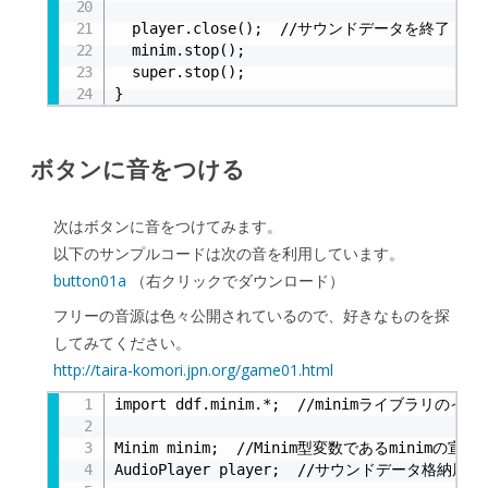
  player.close();  //サウンドデータを終了

  minim.stop();

  super.stop();

}
ボタンに音をつける
次はボタンに音をつけてみます。
以下のサンプルコードは次の音を利用しています。
button01a
（右クリックでダウンロード）
フリーの音源は色々公開されているので、好きなものを探
してみてください。
http://taira-komori.jpn.org/game01.html
import ddf.minim.*;  //minimライブラリのイン
Minim minim;  //Minim型変数であるminimの宣言

AudioPlayer player;  //サウンドデータ格納用の