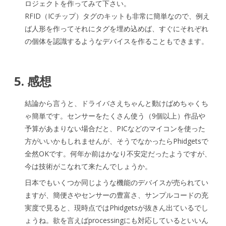
ロジェクトを作ってみて下さい。
RFID（ICチップ）タグのキットも非常に簡単なので、例え
ば人形を作ってそれにタグを埋め込めば、すぐにそれぞれ
の個体を認識するようなデバイスを作ることもできます。
5. 感想
結論から言うと、ドライバさえちゃんと動けばめちゃくち
ゃ簡単です。センサーをたくさん使う（9個以上）作品や
予算があまりない場合だと、PICなどのマイコンを使った
方がいいかもしれませんが、そうでなかったらPhidgetsで
全然OKです。何年か前はかなり不安定だったようですが、
今は技術がこなれて来たんでしょうか。
日本でもいくつか同じような機能のデバイスが売られてい
ますが、簡便さやセンサーの豊富さ、サンプルコードの充
実度で見ると、現時点ではPhidgetsが抜きん出ているでし
ょうね。欲を言えばprocessingにも対応しているといいん