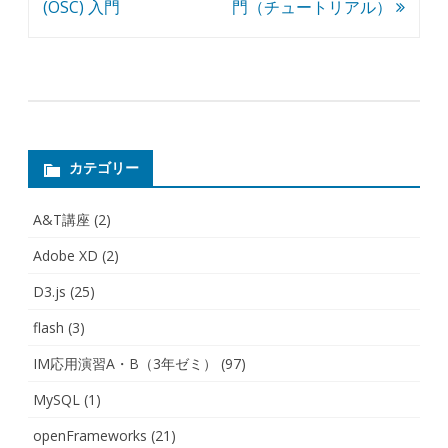
稿
(OSC) 入門
門（チュートリアル）
ナ
ビ
ゲ
ー
シ
カテゴリー
ョ
A&T講座
(2)
ン
Adobe XD
(2)
D3.js
(25)
flash
(3)
IM応用演習A・B（3年ゼミ）
(97)
MySQL
(1)
openFrameworks
(21)