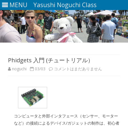
MENU
Yasushi Noguchi Class
Skip
to
content
Phidgets 入門 (チュートリアル）
Phidgets
noguchi
03/03
コメントはまだありません
入
門
(チ
ュ
コンピュータと外部インタフェース（センサー、モーター
ー
など）の接続によるデバイス/ガジェットの制作は、初心者