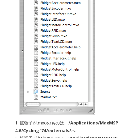
1. 拡張子が.mxoのものは、
/Applications/MaxMSP
4.6/Cycling ’74/externals/
へ