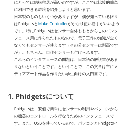
ト
にとっては結構敷居が高いのですが、ここでは比較的簡単
に利用できる環境を紹介しようと思います。
リ
日本製のものもいくつかありますが、僕が知っている限り
ア
はPhidgetsと
Make Controller
がかなり使い勝手がいいよう
ル）
です。特にPhidgetsはセンサー自体ももとからこのインタ
フェース用に作られたものなので、電子工作の知識が全く
へ
なくてもセンサーが使えます（その分センサーは割高です
の
が）。もちろん、自作センサーも付けられます。
これらのインタフェースの問題は、日本語の解説書があま
りないということです。ということで、この文章は主にメ
ディアアート作品を作りたい学生向けの入門書です。
1. Phidgetsについて
Phidgetsは、安価で簡単にセンサーの利用やパソコンから
の機器のコントロールを行なうためのインタフェースで
す。また、USBを使っているので、パソコンとPhidgetsイ