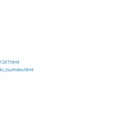
81207.html
do_tsu/index.html