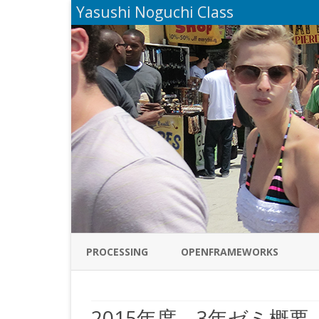
Yasushi Noguchi Class
PROCESSING
OPENFRAMEWORKS
2015年度 3年ゼミ概要