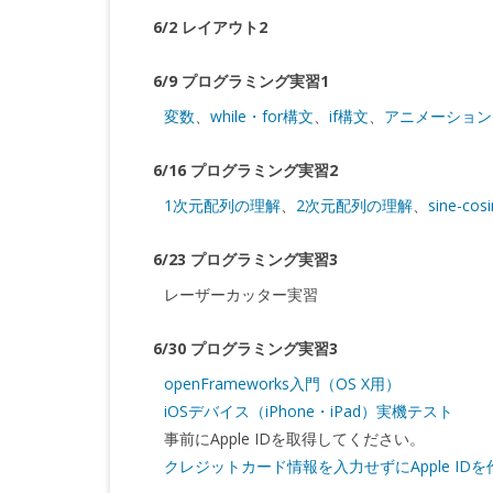
6/2 レイアウト2
6/9 プログラミング実習1
変数
、
while・for構文
、
if構文
、
アニメーション
6/16 プログラミング実習2
1次元配列の理解
、
2次元配列の理解
、
sine-cos
6/23 プログラミング実習3
レーザーカッター実習
6/30 プログラミング実習3
openFrameworks入門（OS X用）
iOSデバイス（iPhone・iPad）実機テスト
事前にApple IDを取得してください。
クレジットカード情報を入力せずにApple ID