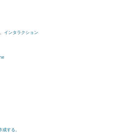
、
インタラクション
ine
を作成する。