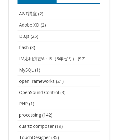
A&T講座
(2)
Adobe XD
(2)
D3.js
(25)
flash
(3)
IM応用演習A・B（3年ゼミ）
(97)
MySQL
(1)
openFrameworks
(21)
OpenSound Control
(3)
PHP
(1)
processing
(142)
quartz composer
(19)
TouchDesigner
(35)