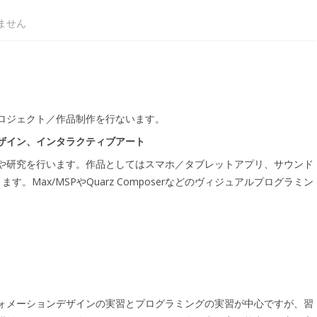
ません
ロジェクト／作品制作を行ないます。
ザイン、インタラクティブアート
や研究を行います。作品としてはスマホ／タブレットアプリ、サウンド
す。Max/MSPやQuarz Composerなどのヴィジュアルプログラミン
ォメーションデザインの実習とプログラミングの実習が中心ですが、習