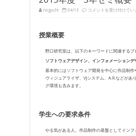
2015
noguchi
04/13
コメントを受け付けてい
年
度
授業概要
3
野口研究室は、以下のキーワードに関連するプ
年
ソフトウェアデザイン、インフォメーションデ
ゼ
基本的にはソフトウェア開発を中心に作品制作
ミ
ヴィジュアライザ、VJシステム、A.R.などがありま
概
グ環境も含みます。
要
は
学生への要求条件
やる気がある人。作品制作の基盤としてインフ